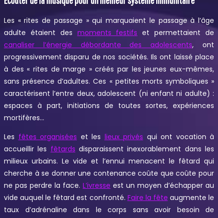
Les « rites de passage » qui marquaient le passage à l’âge
adulte étaient des
moments festifs
et permettaient de
canaliser l’énergie débordante des adolescents
, ont
progressivement disparu de nos sociétés. Ils ont laissé place
à des « rites de marge » créés par les jeunes eux-mêmes,
sans présence d’adultes. Ces « petites morts symboliques »
caractérisent l’entre deux, adolescent (ni enfant ni adulte) :
espaces à part, initiations de toutes sortes, expériences
mortifères…
Les
fêtes organisées
et les
lieux privés
qui ont vocation à
accueillir les
fêtards
disparaissent inexorablement dans les
milieux urbains. Le vide et l’ennui menacent le fêtard qui
cherche à se donner une contenance coûte que coûte pour
ne pas perdre la face.
L’ivresse
est un moyen d’échapper au
vide auquel le fêtard est confronté.
Faire la fête
augmente le
taux d’adrénaline dans le corps sans avoir besoin de