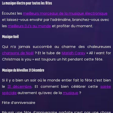
La musique électro pour toutes les fêtes
Écoutez les
meilleurs morceaux de la musique électronique
et laissez-vous envahir par l’adrénaline, branchez-vous avec
les
meilleurs DJ’s au monde
et profiter du moment.
Musique Noël
Qui n’a jamais succombé au charme des chaleureuses
chansons de Noël
? Et le tube de
Mariah Carey
« All I want for
Christmas is you » est toujours un hit pendant cette fête.
Musique du Réveillon 31 Décembre
Si il y a bien un soir où le monde entier fait la fête c’est bien
le
31 décembre
. Et comment bien célébrer cette
soirée
spéciale
autrement qu’avec de la
musique
?
Fête d’anniversaire
Réussir une fête d’anniversaire parfaite n’est pas une chose