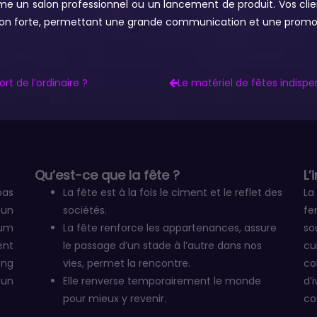
un salon professionnel ou un lancement de produit. Vos clie
mation forte, permettant une grande communication et une promot
t de l’ordinaire ?
Le matériel de fêtes indis
Qu’est-ce que la fête ?
L’
pas
La fête est à la fois le ciment et le reflet des
La
 un
sociétés.
fe
um
La fête renforce les appartenances, assure
so
ent
le passage d’un stade à l’autre dans nos
cu
ing
vies, permet la rencontre.
co
 un
Elle renverse temporairement le monde
d’
pour mieux y revenir.
co