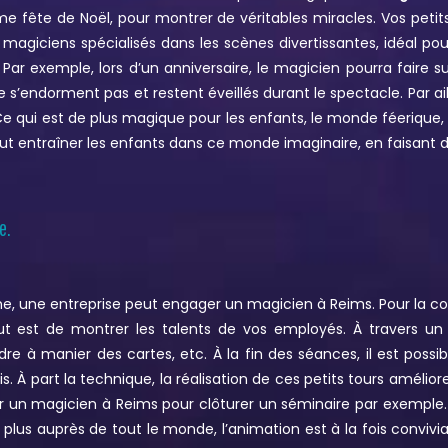
me fête de Noël, pour montrer de véritables miracles. Vos petit
s magiciens spécialisés dans les scènes divertissantes, idéal po
r. Par exemple, lors d’un anniversaire, le magicien pourra faire su
s’endorment pas et restent éveillés durant le spectacle. Par ai
Ce qui est de plus magique pour les enfants, le monde féerique,
ut entraîner les enfants dans ce monde imaginaire, en faisant de
e.
rne, une entreprise peut engager un magicien à Reims. Pour la 
t est de montrer les talents de vos employés. À travers un a
dre à manier des cartes, etc. À la fin des séances, il est possi
. À part la technique, la réalisation de ces petits tours améli
er un magicien à Reims pour clôturer un séminaire par exemple.
i plus auprès de tout le monde, l’animation est à la fois convivi