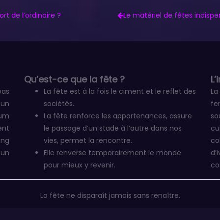
t de l’ordinaire ?
Le matériel de fêtes indis
Qu’est-ce que la fête ?
L’
pas
La fête est à la fois le ciment et le reflet des
La
 un
sociétés.
fe
um
La fête renforce les appartenances, assure
so
ent
le passage d’un stade à l’autre dans nos
cu
ing
vies, permet la rencontre.
co
 un
Elle renverse temporairement le monde
d’
pour mieux y revenir.
co
La fête ne disparaît jamais sans renaître.