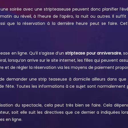
n une soirée avec une stripteaseuse peuvent donc planifier l’évé
in au réveil, à l’heure de l’apéro, la nuit ou autres. Il suffit 
 aussi que la réservation à la dernière heure peut se faire. Ce
tease en ligne. Qu’il s’agisse d’un
striptease pour anniversaire
, s
 lorsqu’on arrive sur le site internet, les filles qui peuvent ass
ire et de régler la réservation via les moyens de paiement proposé
ble de demander une strip teaseuse à domicile ailleurs dans q
de fête. Toutes les informations à ce sujet sont normalement pr
alisation du spectacle, cela peut très bien se faire. Cela dépe
eur, soit elle suit les directives que ce dernier a indiquées lors
es en ligne.