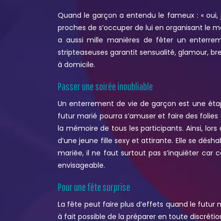
Quand le garçon a entendu le fameux : « oui, j’
proches de s’occuper de lui en organisant le m
a aussi mille manières de fêter un enterr
stripteaseuses garantit sensualité, glamour, b
à domicile.
Passer une soirée inoubliable
Un enterrement de vie de garçon est une étap
futur marié pourra s’amuser et faire des foli
la mémoire de tous les participants. Ainsi, lor
d’une jeune fille sexy et attirante. Elle se dé
mariée, il ne faut surtout pas s’inquiéter ca
envisageable.
Pour une fête surprise
La fête peut faire plus d’effets quand le futur 
à fait possible de la préparer en toute discréti