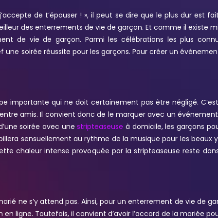
accepte de t’épouser ! », il peut se dire que le plus dur est f
eilleur des enterrements de vie de garçon. Et comme il existe mi
ement de vie de garçon.
Parmi les célébrations les plus conn
ref une soirée réussite pour les garçons. Pour créer un événem
e importante qui ne doit certainement pas être négligé. C’est
es entre amis. Il convient donc de le marquer avec un événemen
s d’une soirée avec une
stripteaseuse
à domicile, les garçons po
shabillera sensuellement au rythme de la musique pour les beaux 
r cette chaleur intense provoquée par la stripteaseuse reste d
marié ne s’y attend pas. Ainsi, pour un enterrement de vie de ga
on en ligne. Toutefois, il convient d’avoir l’accord de la mariée 